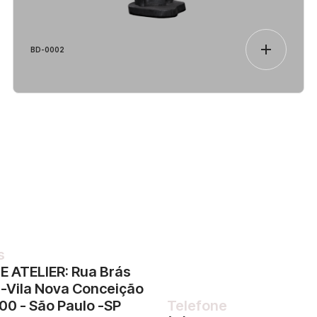
BD-0002
s
 E ATELIER: Rua Brás
7 -Vila Nova Conceição
00 - São Paulo -SP
Telefone