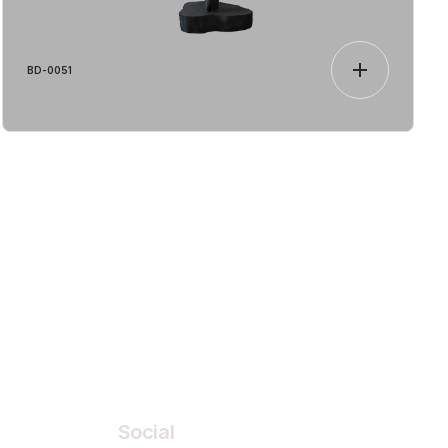
BD-0051
Social