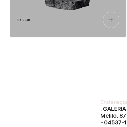
BD-0240
Endereço
. GALERIA
Melilo, 8
- 04537-1